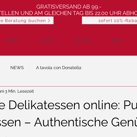
GRATISVERSAND AB 99.-
TELLEN UND AM GLEICHEN TAG BIS 22.00 UHR ABH
he Beratung buchen
sofort 10%-Raba
START
SHOP
EVENTS
INFO
NEWS
A tavola con Donatella
uni
3 Min. Lesezeit
e Delikatessen online: Pu
ssen – Authentische Gen