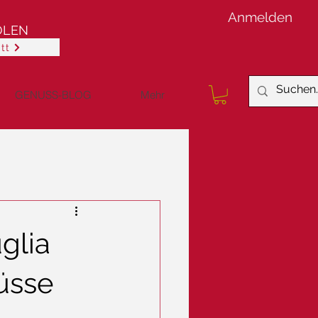
Anmelden
OLEN
tt
GENUSS-BLOG
Mehr
glia
üsse