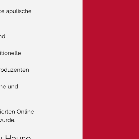
te apulische 
nd 
tionelle 
Produzenten 
che und 
ierten Online-
wurde.
zu Hause