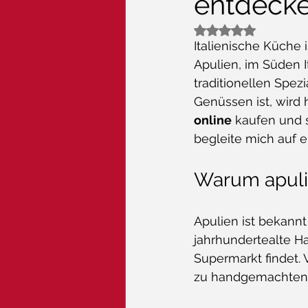
entdeck
Mit NaN von 5 Ste
Italienische Küche i
Apulien, im Süden I
traditionellen Spez
Genüssen ist, wird 
online
 kaufen und 
begleite mich auf e
Warum apulis
Apulien ist bekannt
jahrhundertealte H
Supermarkt findet.
zu handgemachten Pa