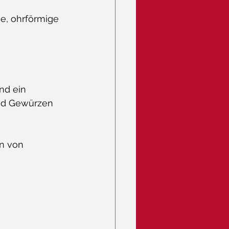
ne, ohrförmige 
nd ein 
nd Gewürzen 
n von 