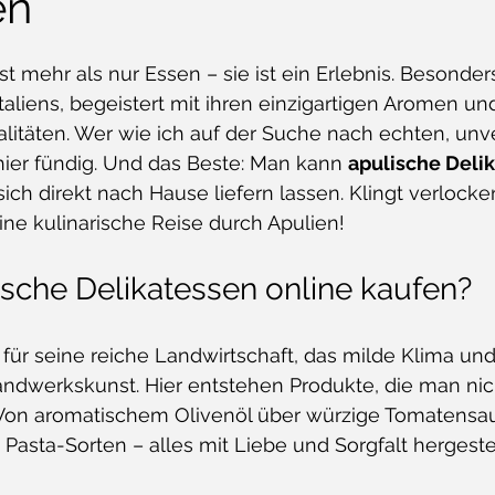
en
rnen bewertet.
st mehr als nur Essen – sie ist ein Erlebnis. Besonder
taliens, begeistert mit ihren einzigartigen Aromen un
ialitäten. Wer wie ich auf der Suche nach echten, unv
hier fündig. Und das Beste: Man kann 
apulische Deli
sich direkt nach Hause liefern lassen. Klingt verlock
ine kulinarische Reise durch Apulien!
che Delikatessen online kaufen?
 für seine reiche Landwirtschaft, das milde Klima und
andwerkskunst. Hier entstehen Produkte, die man nic
 Von aromatischem Olivenöl über würzige Tomatensau
sta-Sorten – alles mit Liebe und Sorgfalt hergestel