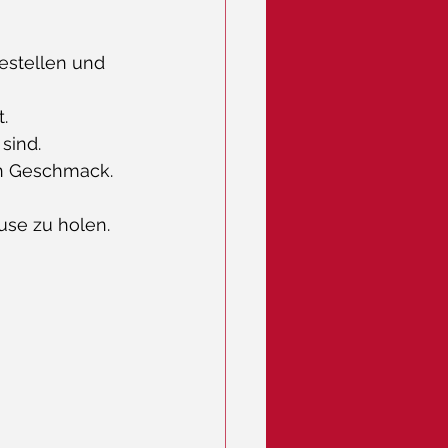
estellen und 
t.
sind.
en Geschmack.
use zu holen. 