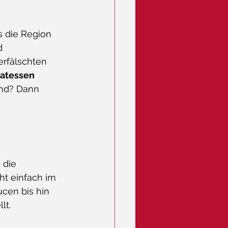
s die Region 
d 
erfälschten 
katessen 
end? Dann 
 die 
ht einfach im 
cen bis hin 
lt.