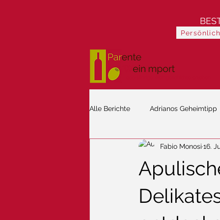
BES
Persönlic
900-jährige Weingeschichte erleben
Alle Berichte
Adrianos Geheimtipp
Fabio Monosi
16. J
Apulisch
Delikate