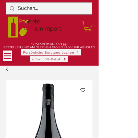
900-jährige Weingeschichte erleben
GRATISVERSAND AB 99.-
BESTELLEN UND AM GLEICHEN TAG BIS 22.00 UHR ABHOLEN
Persönliche Beratung buchen
sofort 10%-Rabatt