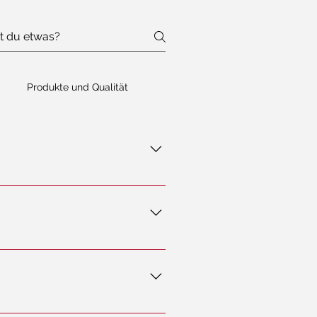
Produkte und Qualität
asse. Ob als Gast oder mit
, dass Ihre Daten durch sichere,
nehmen. Änderungen sind abhängig vom