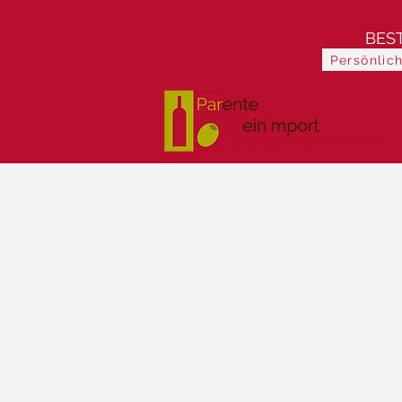
BES
Persönlic
900-jährige Weingeschichte erleben