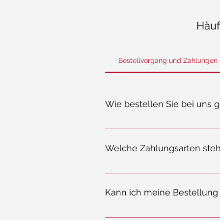
Häuf
Bestellvorgang und Zahlungen
Wie bestellen Sie bei uns 
Suchen Sie Ihr Lieblingsprodukt aus, l
Kundenkonto – bestellen war noch nie
Welche Zahlungsarten steh
Bei uns können Sie bequem mit TWINT, 
verschlüsselte Verbindungen geschützt
Kann ich meine Bestellung 
Bitte kontaktieren Sie unseren Kund