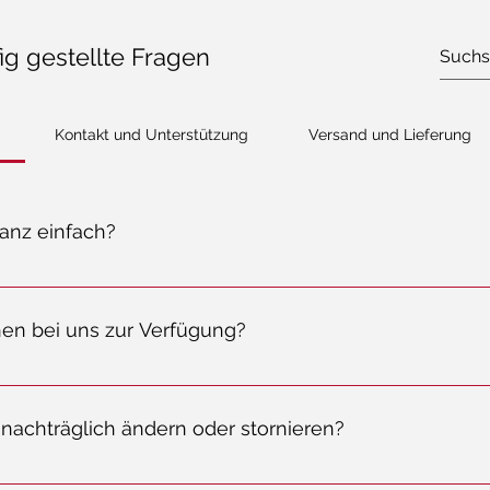
ig gestellte Fragen
Kontakt und Unterstützung
Versand und Lieferung
ganz einfach?
egen Sie es in den Warenkorb und folgen Sie den einfachen Schritten zur K
 so einfach!
en bei uns zur Verfügung?
Kreditkarte, Debitkarte oder PayPal bezahlen. Natürlich sorgen wir dafür
 sind!
nachträglich ändern oder stornieren?
enservice so bald wie möglich, um Änderungen oder Stornierungen vorzu