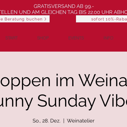
GRATISVERSAND AB 99.-
TELLEN UND AM GLEICHEN TAG BIS 22.00 UHR ABH
he Beratung buchen
sofort 10%-Raba
START
SHOP
EVENTS
INFO
oppen im Weinat
unny Sunday Vib
So., 28. Dez.
  |  
Weinatelier