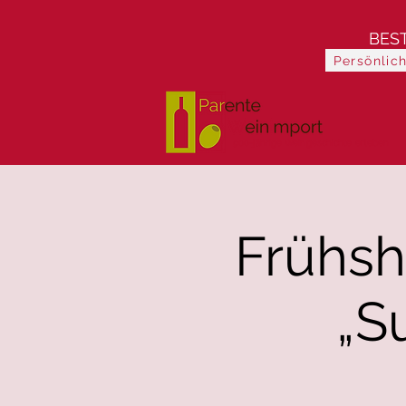
BES
Persönlic
900-jährige Weingeschichte erleben
Frühsh
„S