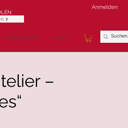
Anmelden
OLEN
tt
GENUSS-BLOG
Mehr
elier –
es“