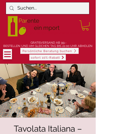
900-jährige Weingeschichte erleben
GRATISVERSAND AB 99.-
BESTELLEN UND AM GLEICHEN TAG BIS 22.00 UHR ABHOLEN
Persönliche Beratung buchen
sofort 10%-Rabatt
Tavolata Italiana –