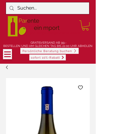
900-jährige Weingeschichte erleben
GRATISVERSAND AB 99.-
BESTELLEN UND AM GLEICHEN TAG BIS 22.00 UHR ABHOLEN
Persönliche Beratung buchen
sofort 10%-Rabatt