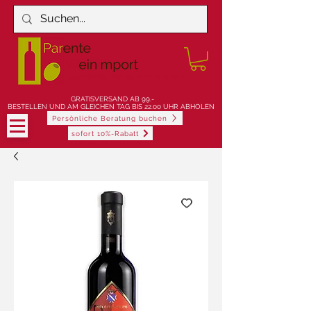
900-jährige Weingeschichte erleben
GRATISVERSAND AB 99.-
BESTELLEN UND AM GLEICHEN TAG BIS 22.00 UHR ABHOLEN
Persönliche Beratung buchen
sofort 10%-Rabatt