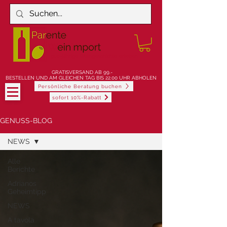
900-jährige Weingeschichte erleben
GRATISVERSAND AB 99.-
BESTELLEN UND AM GLEICHEN TAG BIS 22.00 UHR ABHOLEN
Persönliche Beratung buchen
sofort 10%-Rabatt
GENUSS-BLOG
NEWS
Alle
Berichte
Adrianos
Geheimtipp
NEWS
A tavola