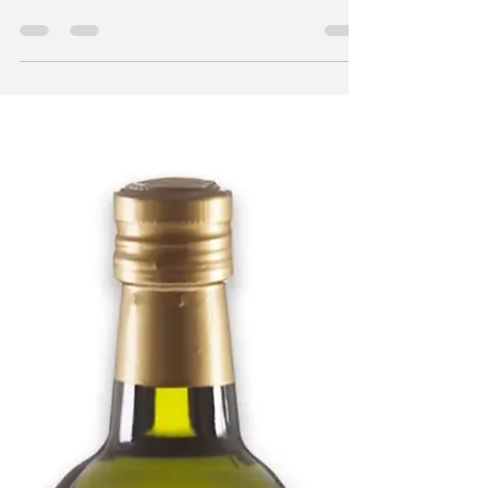
genussvoller Sonntagabend
bei Parente Weinimport
Was für ein Abend! Am Sonntag, den 30. März,
haben wir bei unserer Tavolata nicht nur
geschlemmt – wir haben genossen, gelacht
und...