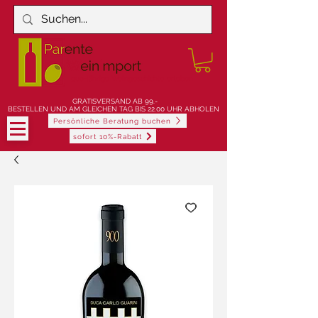
900-jährige Weingeschichte erleben
GRATISVERSAND AB 99.-
BESTELLEN UND AM GLEICHEN TAG BIS 22.00 UHR ABHOLEN
Persönliche Beratung buchen
sofort 10%-Rabatt